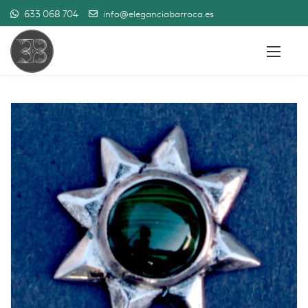
633 068 704
info@eleganciabarroca.es