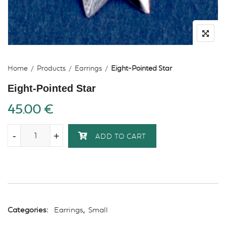
Home
Products
Earrings
Eight-Pointed Star
Eight-Pointed Star
45.00
€
-
-
+
+
ADD TO CART
Categories:
Earrings
,
Small