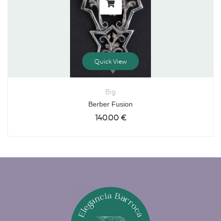
Quick View
Big
Berber Fusion
140.00
€