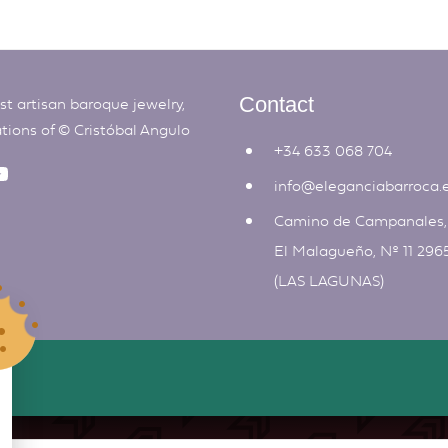
t artisan baroque jewelry,
Contact
ations of ©
Cristóbal Angulo
+34 633 068 704
info@eleganciabarroca.
Camino de Campanales
El Malagueño, Nº 11 296
(LAS LAGUNAS)