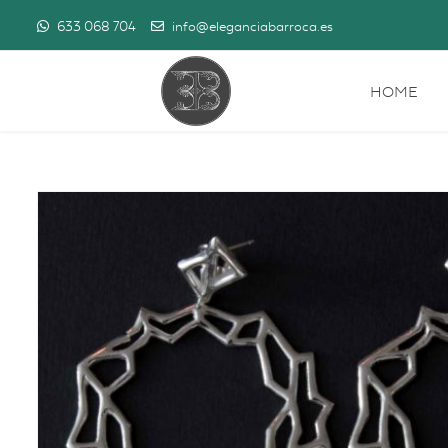
633 068 704
info@eleganciabarroca.es
HOME