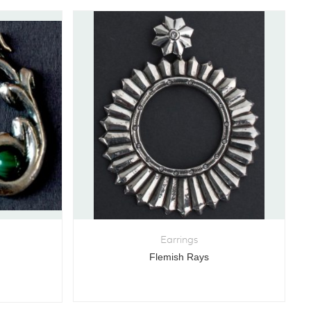
Earrings
Flemish Rays