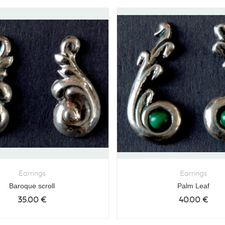
Earrings
Earrings
Baroque scroll
Palm Leaf
35.00
€
40.00
€