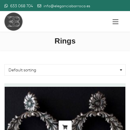
633 068 704
info@eleganciabarroca.es
Rings
Default sorting