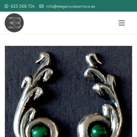
633 068 704
info@eleganciabarroca.es