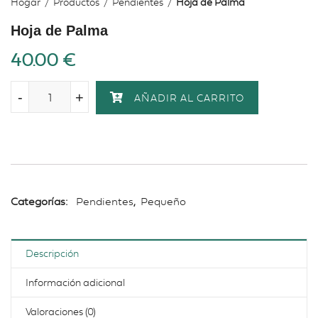
Hogar
Productos
Pendientes
Hoja de Palma
Hoja de Palma
40.00
€
-
-
+
+
AÑADIR AL CARRITO
Categorías:
Pendientes
,
Pequeño
Descripción
Información adicional
Valoraciones (0)