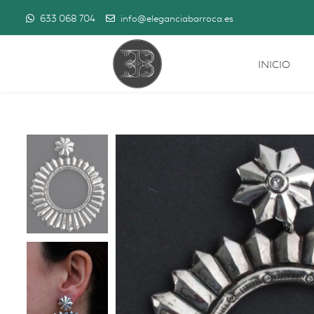
633 068 704
info@eleganciabarroca.es
INICIO