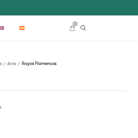
0
s
Aros
Rayos Flamencos
s