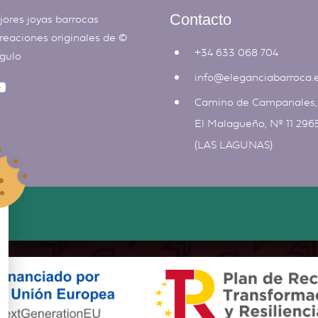
jores joyas barrocas
Contacto
reaciones originales de ©
+34 633 068 704
ngulo
info@eleganciabarroca.
Camino de Campanales
El Malagueño, Nº 11 296
(LAS LAGUNAS)