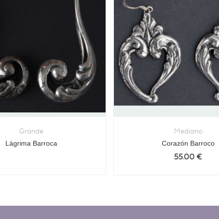
Grande
Mediano
Lágrima Barroca
Corazón Barroco
55.00
€