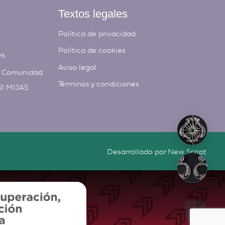
Textos legales
Política de privacidad
Política de cookies
es
Aviso legal
, Comunidad
Términos y condiciones
51 MIJAS
Desarrollado por
New Script