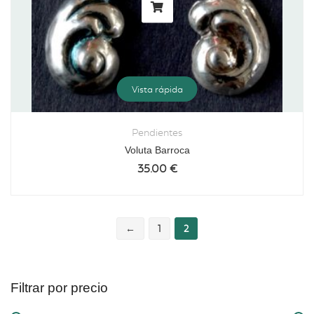
Vista rápida
Pendientes
Voluta Barroca
35.00
€
←
1
2
Filtrar por precio