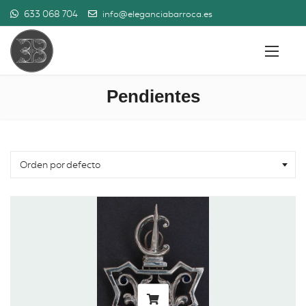
633 068 704
info@eleganciabarroca.es
Pendientes
Orden por defecto